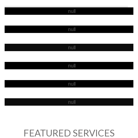
Graphic Design
Web Design
Content Management
Print Design
Copyrighting
Online Marketing
FEATURED SERVICES